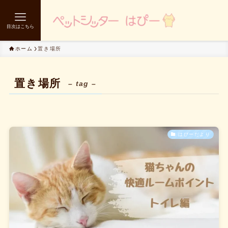
目次はこちら
ホーム
置き場所
置き場所
– tag –
はぴーだより