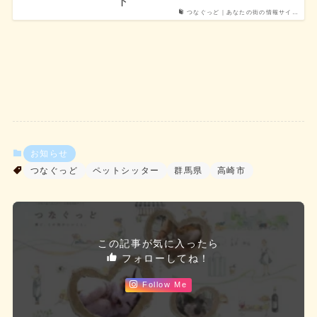
ト
つなぐっど｜あなたの街の情報サイ…
お知らせ
つなぐっど
ペットシッター
群馬県
高崎市
この記事が気に入ったら
フォローしてね！
Follow Me